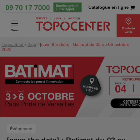
Catalogue en ligne
Points de
Menu
vente
Topocenter
/
Blog
/
[save the date] : Batimat du 03 au 06 octobre
2022
Événement