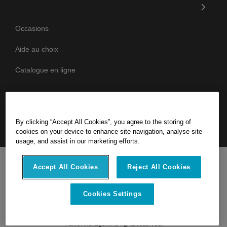
Occasions
Aide au choix
Catalogue en ligne
Suivez-nous
By clicking “Accept All Cookies”, you agree to the storing of
cookies on your device to enhance site navigation, analyse site
usage, and assist in our marketing efforts.
Littérature juridique
Accept All Cookies
Reject All Cookies
Ethics
Compliance
Cookies Settings
© 2026 Topocenter SAS –
Part of Hexagon. All rights reserved.