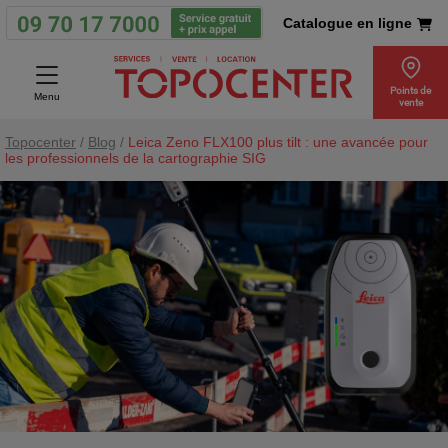
Catalogue en ligne
Points de
Menu
vente
Topocenter
/
Blog
/
Leica Zeno FLX100 plus tilt : une avancée pour
les professionnels de la cartographie SIG